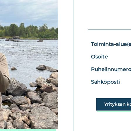
Toiminta-alue(e
Osoite
Puhelin­numer
Sähköposti
Yrityksen k