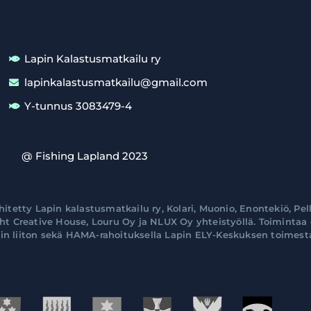
Lapin Kalastusmatkailu ry
lapinkalastusmatkailu@gmail.com
Y-tunnus 3083479-4
@ Fishing Lapland 2023
tetty Lapin kalastusmatkailu ry, Kolari, Muonio, Enontekiö, Pell
ht Creative House, Louru Oy ja NLUX Oy yhteistyöllä. Toimintaa
in liiton sekä HAMA-rahoituksella Lapin ELY-Keskuksen toimest