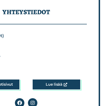
YHTEYSTIEDOT
t)
o
otisivut
Lue lisää