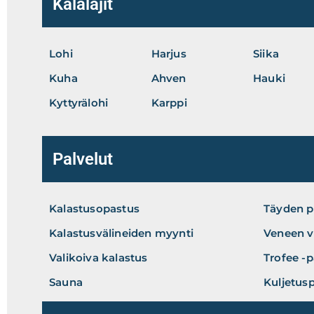
Kalalajit
Lohi
Harjus
Siika
Kuha
Ahven
Hauki
Kyttyrälohi
Karppi
Palvelut
Kalastusopastus
Täyden p
Kalastusvälineiden myynti
Veneen v
Valikoiva kalastus
Trofee -p
Sauna
Kuljetusp