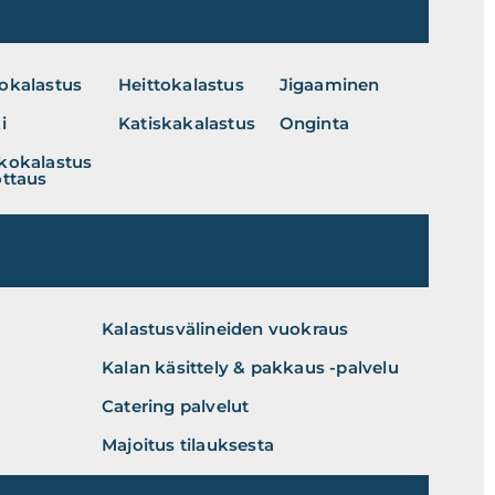
okalastus
Heittokalastus
Jigaaminen
i
Katiskakalastus
Onginta
kokalastus
ottaus
Kalastusvälineiden vuokraus
Kalan käsittely & pakkaus -palvelu
Catering palvelut
Majoitus tilauksesta