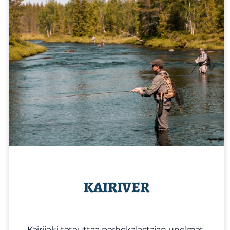
KAIRIVER
Kairijoki toteuttaa perhokalastajan unelmat.