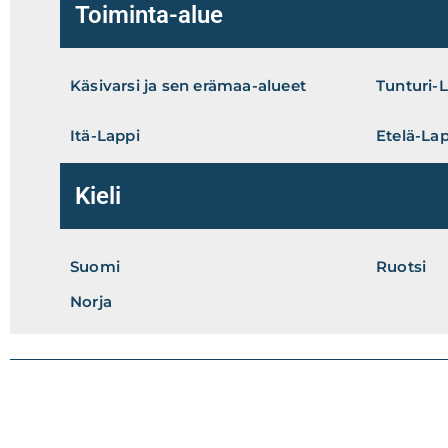
Toiminta-alue
Käsivarsi ja sen erämaa-alueet
Tunturi-
Itä-Lappi
Etelä-La
Kieli
Suomi
Ruotsi
Norja