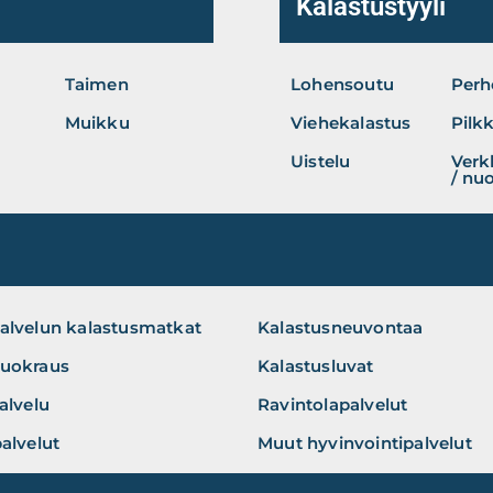
Kalastustyyli
Taimen
Lohensoutu
Perh
Muikku
Viehekalastus
Pilkk
Uistelu
Verk
/ nu
alvelun kalastusmatkat
Kalastusneuvontaa
uokraus
Kalastusluvat
alvelu
Ravintolapalvelut
alvelut
Muut hyvinvointipalvelut