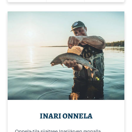
INARI ONNELA
Onnela-tila sijaitsee Inarijärven rannalla,