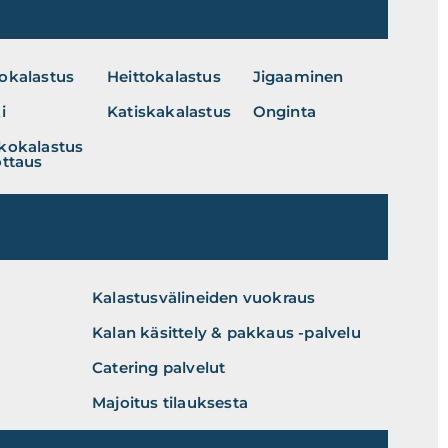
okalastus
Heittokalastus
Jigaaminen
i
Katiskakalastus
Onginta
kokalastus
ottaus
Kalastusvälineiden vuokraus
Kalan käsittely & pakkaus -palvelu
Catering palvelut
Majoitus tilauksesta