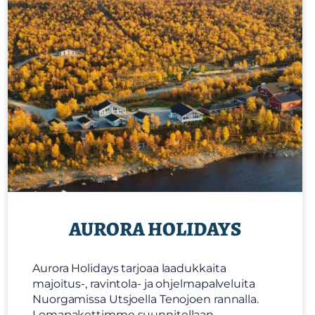
AURORA HOLIDAYS
Aurora Holidays tarjoaa laadukkaita
majoitus-, ravintola- ja ohjelmapalveluita
Nuorgamissa Utsjoella Tenojoen rannalla.
Lomapakettimme suunnitellaan