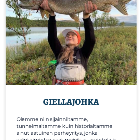
GIELLAJOHKA
Olemme niin sijainniltamme,
tunnelmaltamme kuin historialtamme
ainutlaatuinen perheyritys, jonka
ydintoimintaa ovat majoitus-, ravintola ja