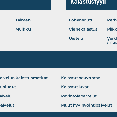
Kalastustyyli
Taimen
Lohensoutu
Perh
Muikku
Viehekalastus
Pilkk
Uistelu
Verk
/ nu
alvelun kalastusmatkat
Kalastusneuvontaa
uokraus
Kalastusluvat
alvelu
Ravintolapalvelut
alvelut
Muut hyvinvointipalvelut