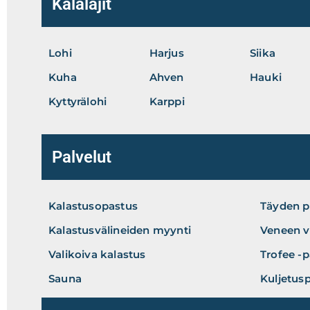
Kalalajit
Lohi
Harjus
Siika
Kuha
Ahven
Hauki
Kyttyrälohi
Karppi
Palvelut
Kalastusopastus
Täyden p
Kalastusvälineiden myynti
Veneen v
Valikoiva kalastus
Trofee -p
Sauna
Kuljetusp