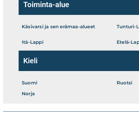
Toiminta-alue
Käsivarsi ja sen erämaa-alueet
Tunturi-
Itä-Lappi
Etelä-La
Kieli
Suomi
Ruotsi
Norja